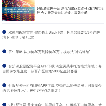
好配资官网平台 深化“法院+监管+行业”协同治
理 合力推动金融纠纷多元高效化解
​双融网配资官网 假面骑士Black RX：托里普隆2号/3号详解_
地下_生物_玛丽巴隆
​亿牛策略 从加价30万到降价20万，埃尔法“神话终结”
​智沪深股票配资平台APP下载 淘宝买菜半托管模式落地：弃
自提转农场直发，超百产区抢滩5000亿生鲜赛道
​炒股配资公司有哪些APP下载 空壳产品翻倍暴涨，同泰基金
的“起死回生术”，被中证报点名批评！
​浙江配资网 普京亲自过问黑瞎子岛，中俄签下白纸黑字，俄