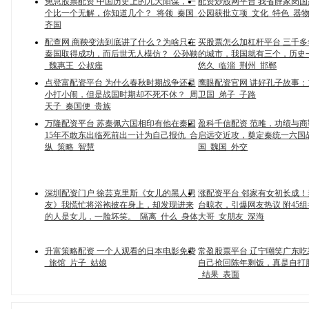
免息股票配资 中国历史上的九大阳谋，一
配资炒股网平台 我省薛家岗
个比一个无解，你知道几个？_将领_秦国_
公园获批立项_文化_特色_器
齐国
配查网 商鞅变法到底讲了什么？为啥只在
买股票怎么加杠杆平台 三千
秦国取得成功，而后世无人模仿？_公孙鞅
的城市，我国就有三个，历史
_魏惠王_公叔痤
悠久_临淄_荆州_邯郸
点登富配资平台 为什么春秋时期战争还是
鹰眼配资官网 讲好孔子故事：139
小打小闹，但是战国时期却不死不休？_周
卫国_弟子_子路
天子_秦国便_贵族
万隆配资平台 苏秦佩六国相印有他在秦国
盈科千信配资 范雎，功绩与
15年不敢东出临死前出一计为自己报仇_合
启远交近攻，奠定秦统一六国
纵_策略_智慧
国_魏国_外交
深圳配资门户 徐芸克里斯《女儿的黑人男
涨配资平台 邻家有女初长成
友》我慌忙将浴袍披在身上，却发现进来
台晾衣，引爆网友热议 附45组
的人是女儿，一脸坏笑。_隔离_什么_身体
大哥_女朋友_深海
升富策略配资 一个人观看的日本电影免费
常盈股票平台 辽宁嘲笑广东
_旅馆_片子_姑娘
自己抢回陈年剩饭，真是自打
_结果_表面