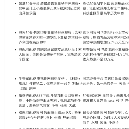
盛鑫配资平台 装修装饰业董秘群体观察：
胜亿配资APP下载 家居用品
郑中设计王小颖涨薪25.9% 被深圳证监局
察：江山欧派郑宏有全年接待
出具警示函
科技张丽芳最高学历为中职
股权配资 包装印刷业董秘群体观察：宏裕
嘉正网官网 乳制品行业上市
包材蒋慧婷为唯一30岁以下董秘 东港股份
观察：熊猫乳品营收净利润双
齐利国在岗超19年
徐笑宇薪酬增加12.74万元至79
股配网配资 特朗普建议陈立武离职后！本
粤有钱官网 包装印刷业董秘
人回应：美国是我40多年的家，我热爱这
大新材张伟年薪锐减174万 沪
个国家
收入垫底不足13万元
牛管家配资 电视剧网播热度榜，《利剑·
同花证券平台 票选印象最深
玫瑰》排在第二，你在追哪一部？_刘招华
言角色，第一果然是···_关西_
_剧情_剧中
赢壁虎配资APP下载 斗皇加刑天回归被
配资365官网 奥特曼：未来几个月
嘲，小医仙保护萧潇失利，魂殿成功抓住
将发布大量东西_sora_模型_包
萧潇，萧炎霸气救女_斗尊_强者_大战
双融网配资官网 假面骑士Black RX：托里
日天金策略官网 知画受宠，
普隆2号/3号详解_地下_生物_玛丽巴隆
爷居心叵测，为何没人质疑她
情？_永琪_紫薇_小燕子