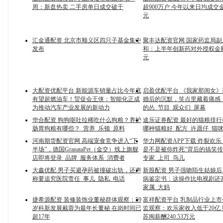
周：新盘热卖 二手房单日成交破千
超900万户 今年以来日均成交金额
元
汇金通配资 北京市顺义区四只子基金集中
聚丰达配资官网 国家药监局
发布
和：上半年创新药对外授权金额
元
大配资优配平台 新能源车销量占比今年底
启盈优配平台 《我家那闺女
有望超燃油车！贸促会王侠：智能化正成
婚后的沉默，笑点里藏着痛感
为推动汽车产业发展的新动力
的怂_节目_观众们_屏幕
华合配资 狗狗呕吐拉稀吃什么狗粮？养护
途乐证券配资 最好的猫粮排行
肠胃狗粮有哪些？_营养_乐顿_原料
哪种猫粮好_配方_许愿仔_猫
河南期货配资官网 高端宠食竞争进入“下
华力网配资APP下载 炸裂欢乐
半场”，德国GranataPet（金交）线上旗舰
是不是被你炸死”背后的搞笑传
店即将登录_品牌_服务体系_消费者
专家_上司_鸟儿
大鑫优配 男子买避孕药被撞破出轨，还声
新股配资 男子强吻陌生姑娘
称要追究医院责任_事儿_隐私_电话
病鉴定书：这操作比电视剧还离
家属_大妈
捷希源配资 装修装饰业董秘群体观察：59
富祥配资平台 乳制品行业上
岁科新发展戴蓉为最年长董秘 在岗时间已
监观察：欢乐家收入低于20亿
超17年
苏闽薪酬240.53万元