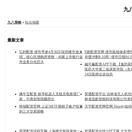
九八
九八策略
»
站点地图
最新文章
弘利配资 债市早参4月30日|深圳楼市放大
E路配资官网 债市延续做多惯
招，核心区增购房资格；40家上市银行金
存缓冲剩8-10周 | 债市日报04.2
市业务分化巨大
融可赢配资APP下载 【逸韵
医药大学第二临床医学院（东
24日医师出诊信息
擒牛宝配资 探寻机器人无线充电靠谱厂
荣通配资平台 吉林省无人机
家，中惠创智脱颖而出
林省迅航智能科技有限公司来
终端配资官网 上证50ETF期权子账户投资
天宇配资官网官网 Shopify如
的三大交易策略
股票配资流程官网 上海楼市新政落地一
股票配资在线APP下载 北交