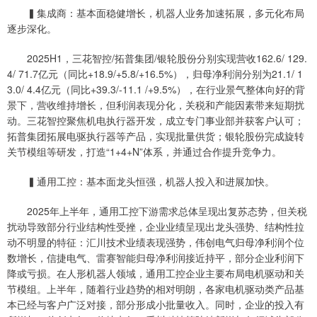
▍集成商：基本面稳健增长，机器人业务加速拓展，多元化布局
逐步深化。
2025H1，三花智控/拓普集团/银轮股份分别实现营收162.6/ 129.
4/ 71.7亿元（同比+18.9/+5.8/+16.5%），归母净利润分别为21.1/ 1
3.0/ 4.4亿元（同比+39.3/-11.1 /+9.5%），在行业景气整体向好的背
景下，营收维持增长，但利润表现分化，关税和产能因素带来短期扰
动。三花智控聚焦机电执行器开发，成立专门事业部并获客户认可；
拓普集团拓展电驱执行器等产品，实现批量供货；银轮股份完成旋转
关节模组等研发，打造“1+4+N”体系，并通过合作提升竞争力。
▍通用工控：基本面龙头恒强，机器人投入和进展加快。
2025年上半年，通用工控下游需求总体呈现出复苏态势，但关税
扰动导致部分行业结构性受挫，企业业绩呈现出龙头强势、结构性拉
动不明显的特征：汇川技术业绩表现强势，伟创电气归母净利润个位
数增长，信捷电气、雷赛智能归母净利润接近持平，部分企业利润下
降或亏损。在人形机器人领域，通用工控企业主要布局电机驱动和关
节模组。上半年，随着行业趋势的相对明朗，各家电机驱动类产品基
本已经与客户广泛对接，部分形成小批量收入。同时，企业的投入有