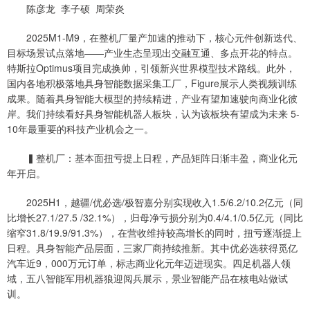
陈彦龙 李子硕 周荣炎
2025M1-M9，在整机厂量产加速的推动下，核心元件创新迭代、
目标场景试点落地——产业生态呈现出交融互通、多点开花的特点。
特斯拉Optimus项目完成换帅，引领新兴世界模型技术路线。此外，
国内各地积极落地具身智能数据采集工厂，Figure展示人类视频训练
成果。随着具身智能大模型的持续精进，产业有望加速驶向商业化彼
岸。我们持续看好具身智能机器人板块，认为该板块有望成为未来 5-
10年最重要的科技产业机会之一。
▍整机厂：基本面扭亏提上日程，产品矩阵日渐丰盈，商业化元
年开启。
2025H1，越疆/优必选/极智嘉分别实现收入1.5/6.2/10.2亿元（同
比增长27.1/27.5 /32.1%），归母净亏损分别为0.4/4.1/0.5亿元（同比
缩窄31.8/19.9/91.3%），在营收维持较高增长的同时，扭亏逐渐提上
日程。具身智能产品层面，三家厂商持续推新。其中优必选获得觅亿
汽车近9，000万元订单，标志商业化元年迈进现实。四足机器人领
域，五八智能军用机器狼迎阅兵展示，景业智能产品在核电站做试
训。