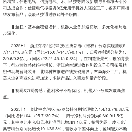
所增加，伟创电气、信捷电气、禾川科技等陆续新增与各领域头部公
司达成合作；信捷电气拟投资8亿元用于机器人驱控工厂，各家厂商相
继发布新品；众辰科技通过收购补全版图。
▍丝杠：基本面稳健增长，机器人业务加速拓展，多元化布局逐
步深化。
2025H1，浙江荣泰/北特科技/五洲新春（维权）分别实现营收5.
7/11.1/18.9亿元（同比+15.0 /+14.7/+8.1%），归母净利润分别为1.
2/0.6/0.8亿元（同比+22.2/+45.1/+0.3%），在制造业景气回暖的背景
下，行业营收整体维持增长。浙江荣泰通过收购和设立子公司拓展精
密传动与智能装备；北特科技推进产线投资建设，布局海外工厂。机
器人业务商业化进程加速，多款产品进入研发和量产阶段。
▍视觉&力觉传感：盈利水平不断优化，机器人业务成发展新焦
点。
2025H1，奥比中光/凌云光/奥普特分别实现收入4.4/13.7/6.8亿元
（同比增长104.1/25.7 /30.7%），归母净利润分别为0.6/0.9/1.5亿
元，其中奥比中光归母净利润同比增加1.1亿元，扭亏为盈，凌云光/
奥普特分别同比增长10.1/36.3%，营收水平整体向上，盈利能力不断