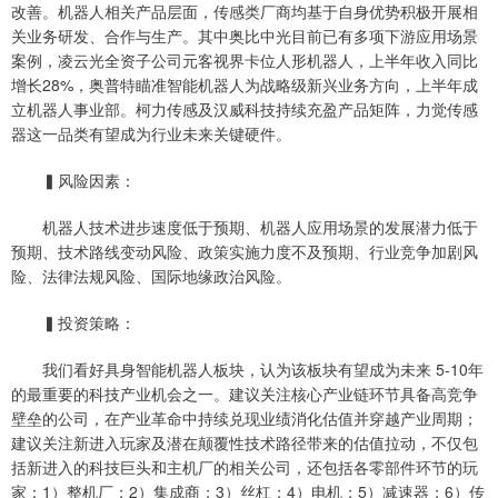
改善。机器人相关产品层面，传感类厂商均基于自身优势积极开展相
关业务研发、合作与生产。其中奥比中光目前已有多项下游应用场景
案例，凌云光全资子公司元客视界卡位人形机器人，上半年收入同比
增长28%，奥普特瞄准智能机器人为战略级新兴业务方向，上半年成
立机器人事业部。柯力传感及汉威科技持续充盈产品矩阵，力觉传感
器这一品类有望成为行业未来关键硬件。
▍风险因素：
机器人技术进步速度低于预期、机器人应用场景的发展潜力低于
预期、技术路线变动风险、政策实施力度不及预期、行业竞争加剧风
险、法律法规风险、国际地缘政治风险。
▍投资策略：
我们看好具身智能机器人板块，认为该板块有望成为未来 5-10年
的最重要的科技产业机会之一。建议关注核心产业链环节具备高竞争
壁垒的公司，在产业革命中持续兑现业绩消化估值并穿越产业周期；
建议关注新进入玩家及潜在颠覆性技术路径带来的估值拉动，不仅包
括新进入的科技巨头和主机厂的相关公司，还包括各零部件环节的玩
家：1）整机厂；2）集成商；3）丝杠；4）电机；5）减速器；6）传