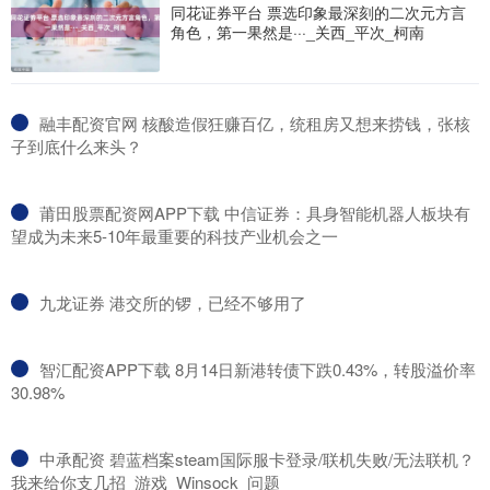
同花证券平台 票选印象最深刻的二次元方言
角色，第一果然是···_关西_平次_柯南
​融丰配资官网 核酸造假狂赚百亿，统租房又想来捞钱，张核
子到底什么来头？
​莆田股票配资网APP下载 中信证券：具身智能机器人板块有
望成为未来5-10年最重要的科技产业机会之一
​九龙证券 港交所的锣，已经不够用了
​智汇配资APP下载 8月14日新港转债下跌0.43%，转股溢价率
30.98%
​中承配资 碧蓝档案steam国际服卡登录/联机失败/无法联机？
我来给你支几招_游戏_Winsock_问题