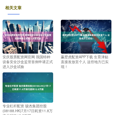
相关文章
安庆股票配资网官网 我国特种
赢壁虎配资APP下载 生育津贴
设备安全沙盒监管首例申请正式
直接发放至个人 这些地方已实
进入沙盒试验
现！
专业杠杆配资 骏杰集团控股
(08188.HK)7月17日耗资11.8万