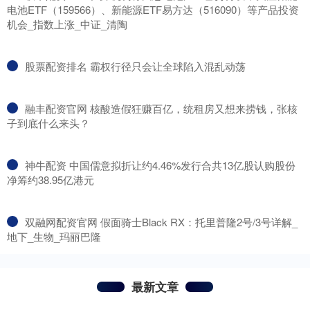
电池ETF（159566）、新能源ETF易方达（516090）等产品投资
机会_指数上涨_中证_清陶
​股票配资排名 霸权行径只会让全球陷入混乱动荡
​融丰配资官网 核酸造假狂赚百亿，统租房又想来捞钱，张核
子到底什么来头？
​神牛配资 中国儒意拟折让约4.46%发行合共13亿股认购股份
净筹约38.95亿港元
​双融网配资官网 假面骑士Black RX：托里普隆2号/3号详解_
地下_生物_玛丽巴隆
最新文章