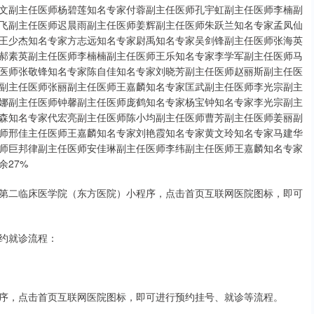
文副主任医师杨碧莲知名专家付蓉副主任医师孔宇虹副主任医师李楠副
飞副主任医师迟晨雨副主任医师姜辉副主任医师朱跃兰知名专家孟凤仙
王少杰知名专家方志远知名专家尉禹知名专家吴剑锋副主任医师张海英
郝素英副主任医师李楠楠副主任医师王乐知名专家李学军副主任医师马
医师张敬锋知名专家陈自佳知名专家刘晓芳副主任医师赵丽斯副主任医
副主任医师张丽副主任医师王嘉麟知名专家匡武副主任医师李光宗副主
娜副主任医师钟馨副主任医师庞鹤知名专家杨宝钟知名专家李光宗副主
森知名专家代宏亮副主任医师陈小均副主任医师曹芳副主任医师姜丽副
师邢佳主任医师王嘉麟知名专家刘艳霞知名专家黄文玲知名专家马建华
师巨邦律副主任医师安佳琳副主任医师李纬副主任医师王嘉麟知名专家
27%
第二临床医学院（东方医院）小程序，点击首页互联网医院图标，即可
约就诊流程：
序，点击首页互联网医院图标，即可进行预约挂号、就诊等流程。