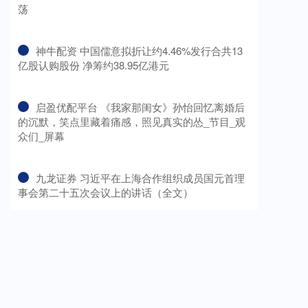
荡
​神牛配资 中国儒意拟折让约4.46%发行合共13
亿股认购股份 净筹约38.95亿港元
​启盈优配平台 《我家那闺女》孙怡回忆离婚后
的沉默，笑点里藏着痛感，照见真实的怂_节目_观
众们_屏幕
​九龙证券 习近平在上海合作组织成员国元首理
事会第二十五次会议上的讲话（全文）