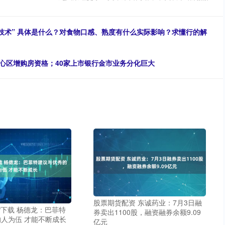
风技术” 具体是什么？对食物口感、熟度有什么实际影响？求懂行的解
核心区增购房资格；40家上市银行金市业务分化巨大
股票期货配资 东诚药业：7月3日融
P下载 杨德龙：巴菲特
券卖出1100股，融资融券余额9.09
人为伍 才能不断成长
亿元