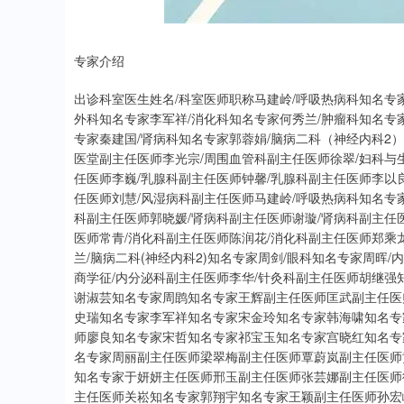
专家介绍
出诊科室医生姓名/科室医师职称马建岭/呼吸热病科知名专
外科知名专家李军祥/消化科知名专家何秀兰/肿瘤科知名专
专家秦建国/肾病科知名专家郭蓉娟/脑病二科（神经内科2
医堂副主任医师李光宗/周围血管科副主任医师徐翠/妇科与
任医师李巍/乳腺科副主任医师钟馨/乳腺科副主任医师李以
任医师刘慧/风湿病科副主任医师马建岭/呼吸热病科知名专
科副主任医师郭晓媛/肾病科副主任医师谢璇/肾病科副主任
医师常青/消化科副主任医师陈润花/消化科副主任医师郑乘
兰/脑病二科(神经内科2)知名专家周剑/眼科知名专家周晖
商学征/内分泌科副主任医师李华/针灸科副主任医师胡继
谢淑芸知名专家周鹍知名专家王辉副主任医师匡武副主任医
史瑞知名专家李军祥知名专家宋金玲知名专家韩海啸知名专
师廖良知名专家宋哲知名专家祁宝玉知名专家宫晓红知名专
名专家周丽副主任医师梁翠梅副主任医师覃蔚岚副主任医师
知名专家于妍妍主任医师邢玉副主任医师张芸娜副主任医师
主任医师关崧知名专家郭翔宇知名专家王颖副主任医师孙宏