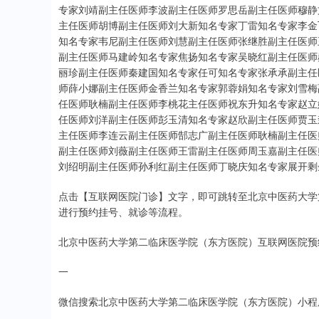
专家刘靖副主任医师李波副主任医师罗思岳副主任医师穆静
主任医师胡博副主任医师刘大新知名专家丁雷知名专家李金
知名专家韦尼副主任医师刘慧副主任医师张继胜副主任医师
副主任医师马建岭知名专家焦扬知名专家吴晓红副主任医师
丽珍副主任医师秦建国知名专家任可知名专家张承承副主任
师薛小娜副主任医师金香兰知名专家郭蓉娟知名专家刘雪梅
任医师耿楠副主任医师李桃花主任医师祝东升知名专家赵立
任医师刘洋副主任医师彭玉清知名专家赵欣副主任医师贾玉
主任医师李连云副主任医师郜志广副主任医师耿楠副主任医
副主任医师刘薇副主任医师王雷副主任医师周玉嘉副主任医
刘绍明副主任医师孙利红副主任医师丁晓庆知名专家展开剩余
点击【互联网医院门诊】文字，即可跳转至北京中医药大学
进行预约挂号、就诊等流程。
北京中医药大学第二临床医学院（东方医院）互联网医院预
一
微信搜索北京中医药大学第二临床医学院（东方医院）小程