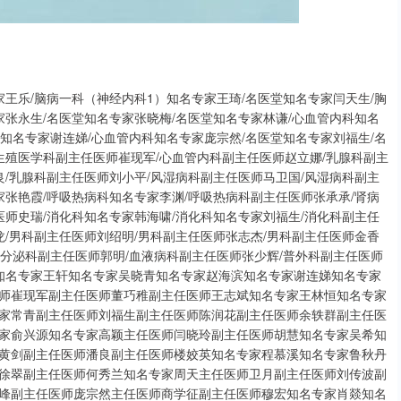
家王乐/脑病一科（神经内科1）知名专家王琦/名医堂知名专家闫天生/胸
家张永生/名医堂知名专家张晓梅/名医堂知名专家林谦/心血管内科知名
）知名专家谢连娣/心血管内科知名专家庞宗然/名医堂知名专家刘福生/名
生殖医学科副主任医师崔现军/心血管内科副主任医师赵立娜/乳腺科副主
良/乳腺科副主任医师刘小平/风湿病科副主任医师马卫国/风湿病科副主
家张艳霞/呼吸热病科知名专家李渊/呼吸热病科副主任医师张承承/肾病
医师史瑞/消化科知名专家韩海啸/消化科知名专家刘福生/消化科副主任
龙/男科副主任医师刘绍明/男科副主任医师张志杰/男科副主任医师金香
/内分泌科副主任医师郭明/血液病科副主任医师张少辉/普外科副主任医师
强知名专家王轩知名专家吴晓青知名专家赵海滨知名专家谢连娣知名专家
师崔现军副主任医师董巧稚副主任医师王志斌知名专家王林恒知名专家
家常青副主任医师刘福生副主任医师陈润花副主任医师余轶群副主任医
家俞兴源知名专家高颖主任医师闫晓玲副主任医师胡慧知名专家吴希知
黄剑副主任医师潘良副主任医师楼姣英知名专家程慕溪知名专家鲁秋丹
徐翠副主任医师何秀兰知名专家周天主任医师卫月副主任医师刘传波副
峰副主任医师庞宗然主任医师商学征副主任医师穆宏知名专家肖燚知名